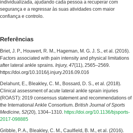
individualizada, ajudando cada pessoa a recuperar com
segurança e a regressar às suas atividades com maior
confiança e controlo.
Referências
Briet, J. P., Houwert, R. M., Hageman, M. G. J. S., et al. (2016).
Factors associated with pain intensity and physical limitations
after lateral ankle sprains.
Injury, 47
(11), 2565–2569.
https://doi.org/10.1016/j.injury.2016.09.016
Delahunt, E., Bleakley, C. M., Bossard, D. S., et al. (2018).
Clinical assessment of acute lateral ankle sprain injuries
(ROAST): 2019 consensus statement and recommendations of
the International Ankle Consortium.
British Journal of Sports
Medicine, 52
(20), 1304–1310.
https://doi.org/10.1136/bjsports-
2017-098885
Gribble, P. A., Bleakley, C. M., Caulfield, B. M., et al. (2016).